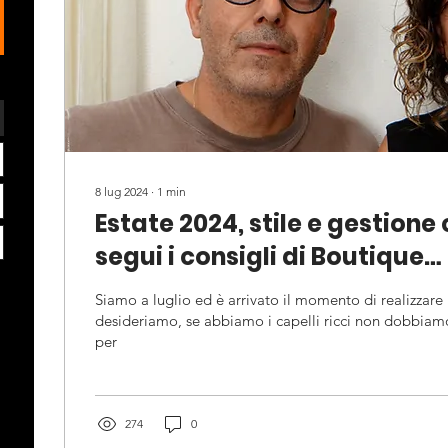
8 lug 2024
∙
1
min
Estate 2024, stile e gestione c
segui i consigli di Boutique
dell’acconciatura, parrucchi
Siamo a luglio ed è arrivato il momento di realizzare 
Como e Varese
desideriamo, se abbiamo i capelli ricci non dobbiamo
per
274
0