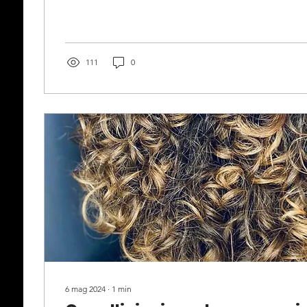
111
0
6 mag 2024
∙
1
min