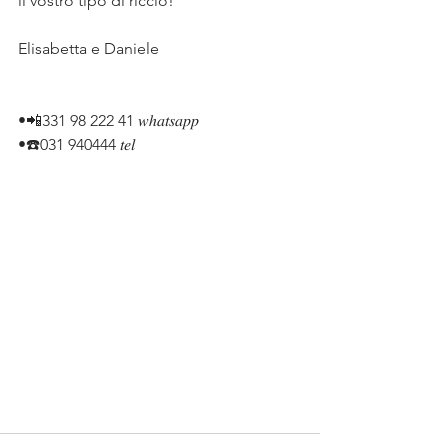
il vostro tipo di riccio! 
Elisabetta e Daniele
•📲331 98 222 41 𝑤ℎ𝑎𝑡𝑠𝑎𝑝𝑝
•☎️031 940444 𝑡𝑒𝑙