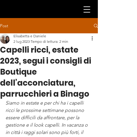
Post
Elisabetta e Daniele
2 lug 2023
Tempo di lettura: 2 min
Capelli ricci, estate
2023, segui i consigli di
Boutique
dell’acconciatura,
parrucchieri a Binago
Siamo in estate e per chi ha i capelli 
ricci le prossime settimane possono 
essere difficili da affrontare, per la 
gestione e il look capelli. In vacanza o 
in città i raggi solari sono più forti, il 