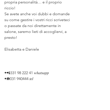
propria personalità… e il proprio 
riccio! 
Se avete anche voi dubbi e domande 
su come gestire i vostri ricci scriveteci 
o passate da noi direttamente in 
salone, saremo lieti di accogliervi, a 
presto!
Elisabetta e Daniele
•📲331 98 222 41 𝑤ℎ𝑎𝑡𝑠𝑎𝑝𝑝
•☎️031 940444 𝑡𝑒𝑙